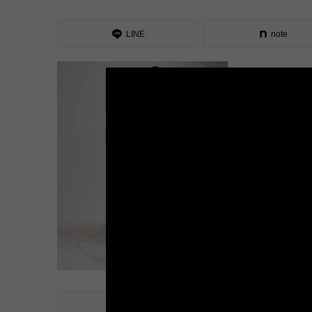
LINE
note
LINE
note