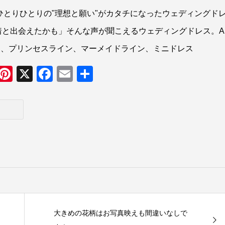
日本人花嫁ひとりひとりの"理想と願い"がカタチになったウェディングド
着と出会えたかも」そんな声が聞こえるウェディングドレス。A
ン、プリンセスライン、マーメイドライン、ミニドレス
ssage
Line
Pinterest
X
Facebook
Email
共
有
大きめの花柄はお写真映えも間違いなしで